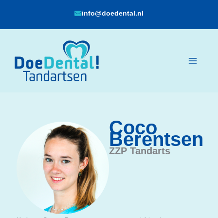
Ga
info@doedental.nl
naar
de
inhoud
Coco
Berentsen
ZZP Tandarts