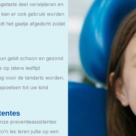
getaste deel verwijderen en
is kan er ook gebruik worden
dt het gaatje afgedicht zodat
e hun gebit schoon en gezond
p latere leeftijd
g voor de tandarts worden.
napoetsen tot uw kind
tentes
Onze preventieassistentes
’n les leren jullie op een