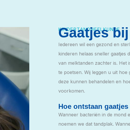
Gaatjes bi
KINDERTANDHEELKUNDE
Iedereen wil een gezond en sterk
kinderen helaas sneller gaatjes
van melktanden zachter is. Het
te poetsen. Wij leggen u uit hoe 
deze kunnen behandelen en hoe 
voorkomen.
Hoe ontstaan gaatjes 
Wanneer bacteriën in de mond e
noemen we dat tandplak. Wannee